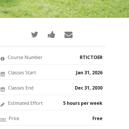
Tweet
Post
Email
that
a
someone
you've
Facebook
to
enrolled
message
say
in
to
you've
this
say
enrolled
Course Number
RTICTOER
course
you've
in
enrolled
this
in
course
this
Classes Start
Jan 31, 2026
course
Classes End
Dec 31, 2030
Estimated Effort
5 hours per week
Price
Free